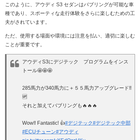
このように、アウディ S3 セダンはバブリングが可能な車
種であり、スポーティな走行体験をさらに楽しむための工
夫がされています。
ただ、使用する場面や環境には注意を払い、適切に楽しむ
ことが重要です。
アウディS3にデジテック プログラムをインス
トール🤩🤩🤩
285馬力が340馬力に＋５５馬力アップグレード‼️
🆙
それと加えてバブリングも🔥🔥🔥
Wow‼️ Fantastic! 👍
#デジテック
#デジテック中部
#ECUチューン
#アウディ