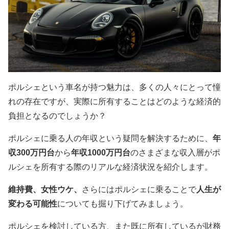
ポルシェという車名が持つ魅力は、多くの人々にとって憧
れの存在ですが、実際に所有することはどのような経済的
負担となるのでしょうか？
ポルシェに乗る人の年収という疑問を解決するために、
年
収300万円台
から
年収1000万円台
のさまざまな収入層がポ
ルシェを所有する際のリアルな経済状況を紹介します。
維持費、女性ウケ、
さらにはポルシェに乗ることで
人生が
変わる可能性
についても掘り下げてみましょう。
ポルシェを検討している方、また既に所有しているが財務