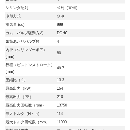
シリンダ配列
並列（直列）
冷却方式
水冷
排気量 (cc)
999
カム・バルブ駆動方式
DOHC
気筒あたりバルブ数
4
内径（シリンダーボア）
80
(mm)
行程（ピストンストローク）
49.7
(mm)
圧縮比（:1）
13.3
最高出力（kW）
154
最高出力（PS）
210
最高出力回転数（rpm）
13750
最大トルク（N・m）
113
最大トルク回転数（rpm）
11000