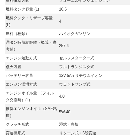
燃料供給方式
フューエルインジェクション
燃料タンク容量 (L)
16.5
燃料タンク・リザーブ容量
4
(L)
燃料（種類）
ハイオクガソリン
満タン時航続距離（概算・参
257.4
考値）
エンジン始動方式
セルフスターター式
点火装置
フルトランジスタ式
バッテリー容量
12V-5Ah リチウムイオン
エンジン潤滑方式
ウェットサンプ式
エンジンオイル量 （フィル
4.0
タ交換時）(L)
推奨エンジンオイル（SAE粘
5W-40
度）
クラッチ形式
湿式・多板
変速機形式
リターン式・6段変速