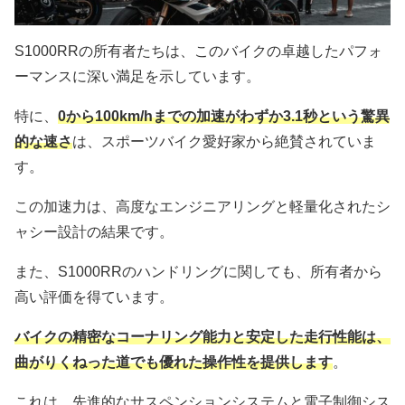
S1000RRの所有者たちは、このバイクの卓越したパフォ
ーマンスに深い満足を示しています。
特に、
0から100km/hまでの加速がわずか3.1秒という驚異
的な速さ
は、スポーツバイク愛好家から絶賛されていま
す。
この加速力は、高度なエンジニアリングと軽量化されたシ
ャシー設計の結果です。
また、S1000RRのハンドリングに関しても、所有者から
高い評価を得ています。
バイクの精密なコーナリング能力と安定した走行性能は、
曲がりくねった道でも優れた操作性を提供します
。
これは、先進的なサスペンションシステムと電子制御シス