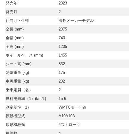
発売年
2023
発売月
2
仕向け・仕様
海外メーカーモデル
全長 (mm)
2075
全幅 (mm)
740
全高 (mm)
1205
ホイールベース (mm)
1455
シート高 (mm)
832
乾燥重量 (kg)
175
車両重量 (kg)
202
乗車定員（名）
2
燃料消費率（1）(km/L)
15.6
測定基準（1）
WMTCモード値
原動機型式
A10A10A
原動機種類
4ストローク
気筒数
4