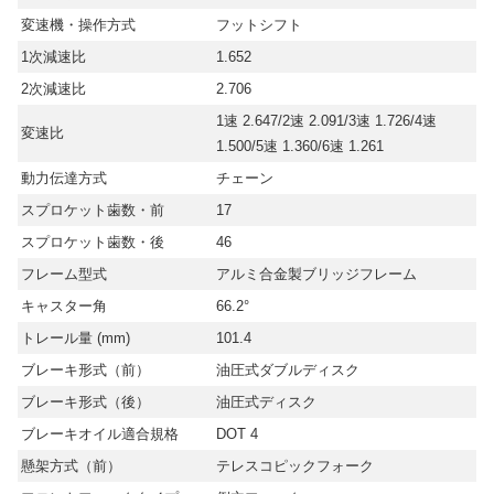
変速機・操作方式
フットシフト
1次減速比
1.652
2次減速比
2.706
1速 2.647/2速 2.091/3速 1.726/4速
変速比
1.500/5速 1.360/6速 1.261
動力伝達方式
チェーン
スプロケット歯数・前
17
スプロケット歯数・後
46
フレーム型式
アルミ合金製ブリッジフレーム
キャスター角
66.2°
トレール量 (mm)
101.4
ブレーキ形式（前）
油圧式ダブルディスク
ブレーキ形式（後）
油圧式ディスク
ブレーキオイル適合規格
DOT 4
懸架方式（前）
テレスコピックフォーク