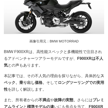
画像引用元：BMW MOTORRAD
BMW F900XRは、高性能スペックと多機能性で注目され
るアドベンチャーツアラーモデルですが、
F900XRは不人
気
との声もあります。
本記事では、その不人気の理由を探りながら、具体的な
ス
ペック、乗り出し価格、
そして
ロングツーリングでの実用
性
を詳しく解説します。
また、所有者からの
不満点
や
故障の実態、
さらには
プレミ
アムライン
と
標準モデルの違
いにも焦点を当て、
F900XR