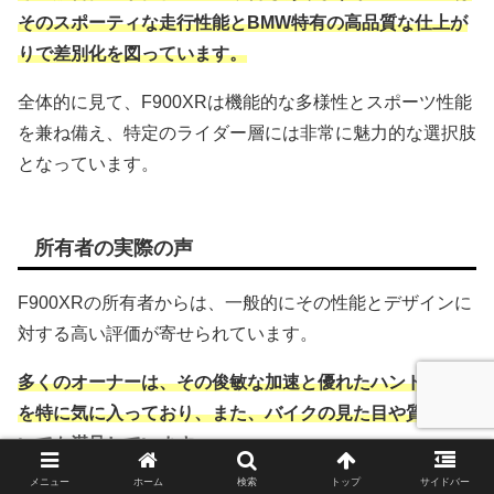
そのスポーティな走行性能とBMW特有の高品質な仕上が
りで差別化を図っています。
全体的に見て、F900XRは機能的な多様性とスポーツ性能
を兼ね備え、特定のライダー層には非常に魅力的な選択肢
となっています。
所有者の実際の声
F900XRの所有者からは、一般的にその性能とデザインに
対する高い評価が寄せられています。
多くのオーナーは、その俊敏な加速と優れたハンドリング
を特に気に入っており、また、バイクの見た目や質感につ
いても満足しています。
メニュー
ホーム
検索
トップ
サイドバー
具体例として、長距離ツーリングでの快適性やLEDライト