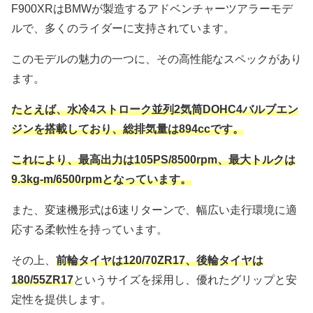
F900XRはBMWが製造するアドベンチャーツアラーモデ
ルで、多くのライダーに支持されています。
このモデルの魅力の一つに、その高性能なスペックがあり
ます。
たとえば、水冷4ストローク並列2気筒DOHC4バルブエン
ジンを搭載しており、総排気量は894ccです。
これにより、最高出力は105PS/8500rpm、最大トルクは
9.3kg-m/6500rpmとなっています。
また、変速機形式は6速リターンで、幅広い走行環境に適
応する柔軟性を持っています。
その上、
前輪タイヤは120/70ZR17、後輪タイヤは
180/55ZR17
というサイズを採用し、優れたグリップと安
定性を提供します。