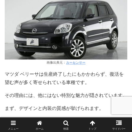
画像出典元：
カーセンサー
マツダ ベリーサは生産終了したにもかかわらず、復活を
望む声が多く寄せられている車種です。
その理由には、他にはない特別な魅力が隠されています。
まず、デザインと内装の質感が挙げられます。
シンプルながらも上質感を追求したデザインは、現在でも
「飽きがこない」「上品」といった評価を受けています。
メニュー
ホーム
検索
トップ
サイドバー