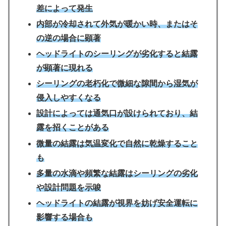
差によって発生
内部が冷却されて外気が暖かい時、またはそ
の逆の場合に顕著
ヘッドライトのシーリングが劣化すると結露
が顕著に現れる
シーリングの老朽化で微細な隙間から湿気が
侵入しやすくなる
設計によっては通気口が設けられており、結
露を招くことがある
微量の結露は気温変化で自然に乾燥すること
も
多量の水滴や頻繁な結露はシーリングの劣化
や設計問題を示唆
ヘッドライトの結露が視界を妨げ安全運転に
影響する場合も