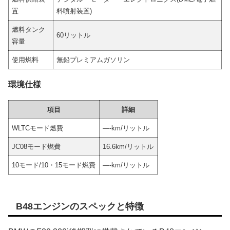
置
料噴射装置)
燃料タンク
60リットル
容量
使用燃料
無鉛プレミアムガソリン
環境仕様
項目
詳細
WLTCモード燃費
—-km/リットル
JC08モード燃費
16.6km/リットル
10モード/10・15モード燃費
—-km/リットル
B48エンジンのスペックと特徴