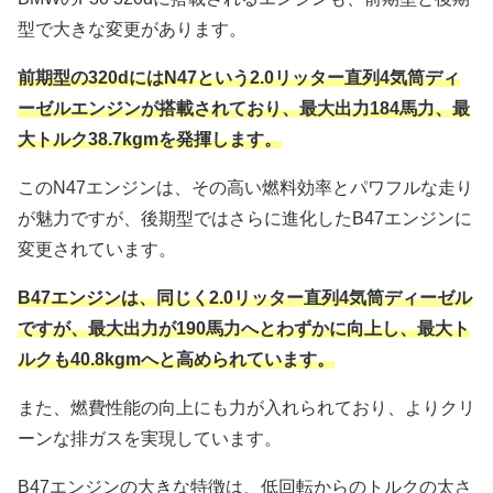
型で大きな変更があります。
前期型の320dにはN47という2.0リッター直列4気筒ディ
ーゼルエンジンが搭載されており、最大出力184馬力、最
大トルク38.7kgmを発揮します。
このN47エンジンは、その高い燃料効率とパワフルな走り
が魅力ですが、後期型ではさらに進化したB47エンジンに
変更されています。
B47エンジンは、同じく2.0リッター直列4気筒ディーゼル
ですが、最大出力が190馬力へとわずかに向上し、最大ト
ルクも40.8kgmへと高められています。
また、燃費性能の向上にも力が入れられており、よりクリ
ーンな排ガスを実現しています。
B47エンジンの大きな特徴は、低回転からのトルクの太さ