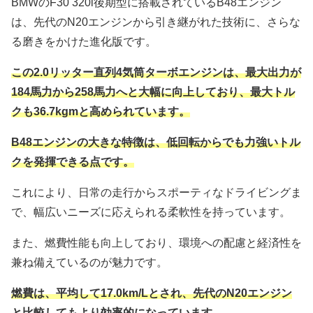
BMWのF30 320i後期型に搭載されているB48エンジン
は、先代のN20エンジンから引き継がれた技術に、さらな
る磨きをかけた進化版です。
この2.0リッター直列4気筒ターボエンジンは、最大出力が
184馬力から258馬力へと大幅に向上しており、最大トル
クも36.7kgmと高められています。
B48エンジンの大きな特徴は、低回転からでも力強いトル
クを発揮できる点です。
これにより、日常の走行からスポーティなドライビングま
で、幅広いニーズに応えられる柔軟性を持っています。
また、燃費性能も向上しており、環境への配慮と経済性を
兼ね備えているのが魅力です。
燃費は、平均して17.0km/Lとされ、先代のN20エンジン
と比較してもより効率的になっています。