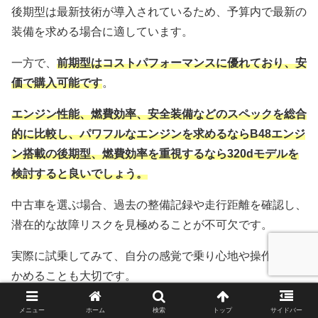
後期型は最新技術が導入されているため、予算内で最新の
装備を求める場合に適しています。
一方で、
前期型はコストパフォーマンスに優れており、安
価で購入可能です
。
エンジン性能、燃費効率、安全装備などのスペックを総合
的に比較し、パワフルなエンジンを求めるならB48エンジ
ン搭載の後期型、燃費効率を重視するなら320dモデルを
検討すると良いでしょう。
中古車を選ぶ場合、過去の整備記録や走行距離を確認し、
潜在的な故障リスクを見極めることが不可欠です。
実際に試乗してみて、自分の感覚で乗り心地や操作性を確
かめることも大切です。
信頼できる販売店を選び、整備記録の確認も怠らないよう
メニュー
ホーム
検索
トップ
サイドバー