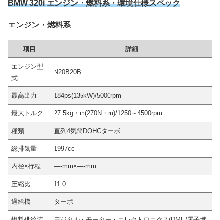
BMW 320i エンジン・燃料系・環境仕様スペック
エンジン・燃料系
項目
詳細
エンジン型
N20B20B
式
最高出力
184ps(135kW)/5000rpm
最大トルク
27.5kg・m(270N・m)/1250～4500rpm
種類
直列4気筒DOHCターボ
総排気量
1997cc
内径×行程
—-mm×—-mm
圧縮比
11.0
過給機
ターボ
燃料供給装
デジタル・モーター・エレクトロニクス(DME/電子燃