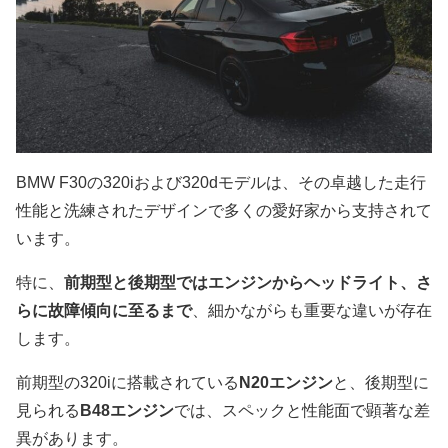
BMW F30の320iおよび320dモデルは、その卓越した走行
性能と洗練されたデザインで多くの愛好家から支持されて
います。
特に、
前期型と後期型ではエンジンからヘッドライト、さ
らに故障傾向に至るまで
、細かながらも重要な違いが存在
します。
前期型の320iに搭載されている
N20エンジン
と、後期型に
見られる
B48エンジン
では、スペックと性能面で顕著な差
異があります。