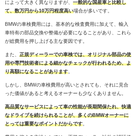
によって大きく異なりますが、
一般的な国産車と比較し
て、数万円から10万円程度高い
場合が多いです。
BMWの車検費用には、基本的な検査費用に加えて、輸入
車特有の部品交換や整備が必要になることがあり、これら
が総費用を押し上げる主な要因です。
また、
正規ディーラーでの車検では、オリジナル部品の使
用や専門技術者による細かなチェックが行われるため、よ
り高額になることがあります
。
しかし、BMWの車検費用が高いとされても、それに見合
った価値があると考えるオーナーも少なくありません。
高品質なサービスによって車の性能が長期間保たれ、快適
なドライブを続けられることが、多くのBMWオーナーに
とっては重要なポイントだからです
。