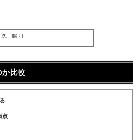
目次
のか比較
る
満点