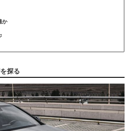
適か
ジ
密を探る