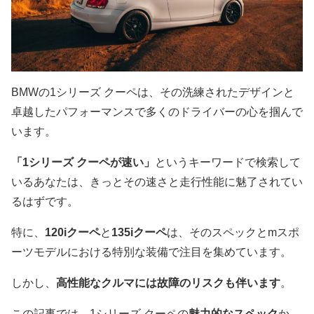
BMWの1シリーズ クーペは、その洗練されたデザインと
卓越したパフォーマンスで多くのドライバーの心を掴んで
います。
「1シリーズ クーペが速い」
というキーワードで検索して
いるあなたは、きっとその速さと走行性能に魅了されてい
るはずです。
特に、
120iクーペ
と
135iクーペ
は、そのスペックとmスポ
ーツモデルにおける特別な装備で注目を集めています。
しかし、
高性能なクルマには故障のリスクも伴います
。
この記事では、1シリーズ クーペの
魅力的なスペック
か