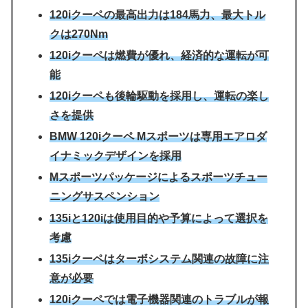
120iクーペの最高出力は184馬力、最大トル
クは270Nm
120iクーペは燃費が優れ、経済的な運転が可
能
120iクーペも後輪駆動を採用し、運転の楽し
さを提供
BMW 120iクーペ Mスポーツは専用エアロダ
イナミックデザインを採用
Mスポーツパッケージによるスポーツチュー
ニングサスペンション
135iと120iは使用目的や予算によって選択を
考慮
135iクーペはターボシステム関連の故障に注
意が必要
120iクーペでは電子機器関連のトラブルが報