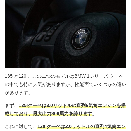
135iと120i、この二つのモデルはBMW 1シリーズ クーペ
の中でも特に人気がありますが、性能面でいくつかの違い
があります。
まず、
135iクーペは3.0リットルの直列6気筒エンジンを搭
載しており、最大出力306馬力を誇ります
。
これに対して、
120iクーペは2.0リットルの直列4気筒エン