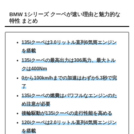
BMW 1シリーズ クーペが速い理由と魅力的な
特性 まとめ
135iクーペは3.0リットル直列6気筒エンジン
を搭載
135iクーペの最高出力は306馬力、最大トル
クは400Nm
0から100km/hまでの加速はわずか5.3秒で完
了
135iクーペの燃費はパワフルなエンジンのた
め注意が必要
後輪駆動が135iクーペの走行性能を高める
120iクーペは2.0リットル直列4気筒エンジン
を搭載