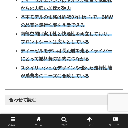
ディーゼルエンジンはトルクが豊富で低回転
からの力強い加速が魅力
基本モデルの価格は約450万円からで、BMW
の品質と走行性能を享受できる
内部空間は実用性と快適性を両立しており、
フロントシートは広々としている
ディーゼルモデルは長距離を走るドライバー
にとって燃料費の節約につながる
スタイリッシュなデザインや優れた走行性能
が消費者のニーズに合致している
合わせて読む
BMW1シリーズの魅力を知れば「恥ずか
しい」は過去の言葉
メニュー
ホーム
検索
トップ
サイドバー