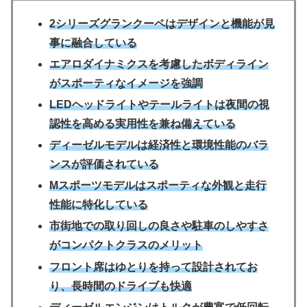
2シリーズグランクーペはデザインと機能が見
事に融合している
エアロダイナミクスを考慮したボディライン
がスポーティなイメージを強調
LEDヘッドライトやテールライトは夜間の視
認性を高める実用性を兼ね備えている
ディーゼルモデルは経済性と環境性能のバラ
ンスが評価されている
Mスポーツモデルはスポーティな外観と走行
性能に特化している
市街地での取り回しの良さや駐車のしやすさ
がコンパクトクラスのメリット
フロント席はゆとりを持って設計されてお
り、長時間のドライブも快適