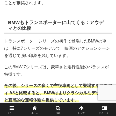
ことが推奨されます。
BMWもトランスポーターに出てくる：アウデ
ィとの比較
トランスポーター シリーズの初作で登場したBMWの車
は、特に7シリーズのモデルで、映画のアクションシーン
を通じて強い印象を残しています。
このBMW 7シリーズは、豪華さと走行性能のバランスが
特徴です。
その後、シリーズの多くで主役車両として登場するアウデ
ィ A8と比較すると、BMWはよりクラシカルなデザイン
と直感的な運転体験を提供しています。
一方でアウディ A8は、最新のテクノロジーと革新的なデ
メニュー
ホーム
検索
トップ
サイドバー