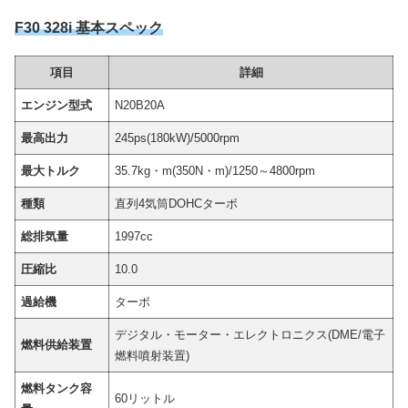
F30 328i 基本スペック
項目
詳細
エンジン型式
N20B20A
最高出力
245ps(180kW)/5000rpm
最大トルク
35.7kg・m(350N・m)/1250～4800rpm
種類
直列4気筒DOHCターボ
総排気量
1997cc
圧縮比
10.0
過給機
ターボ
デジタル・モーター・エレクトロニクス(DME/電子
燃料供給装置
燃料噴射装置)
燃料タンク容
60リットル