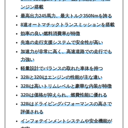
ンジン搭載
最高出力245馬力、最大トルク350Nmを誇る
8速オートマチックトランスミッションを搭載
効率の良い燃料消費率が特徴
先進の走行支援システムで安全性が高い
加速力が非常に高く、高速道路での走行でも
力強い
軽量設計でバランスの取れた車体を持つ
328iと320iはエンジンの性能が主な違い
328iは高いトリムレベルと豪華な内装が特徴
320iは価格が抑えられ、燃費性能に優れる
328iはドライビングパフォーマンスの高さで
評価される
インフォテインメントシステムや安全機能が