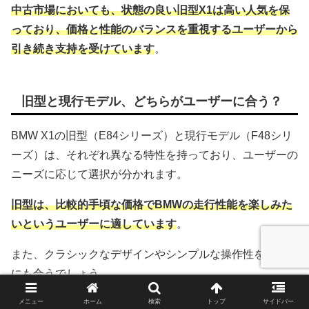
中古市場においても、状態の良い旧型X1は高い人気を保
っており、価格と性能のバランスを重視するユーザーから
引き続き支持を受けています
。
旧型と現行モデル、どちらがユーザーに合う？
BMW X1の旧型（E84シリーズ）と現行モデル（F48シリ
ーズ）は、それぞれ異なる特性を持っており、ユーザーの
ニーズに応じて選択が分かれます。
旧型は、比較的手頃な価格でBMWの走行性能を楽しみた
いというユーザーに適しています
。
また、クラシックなデザインやシンプルな操作性を好む方
にも合うでしょう。
メニュー
ホーム
検索
トップ
サイドバー
一方、現行モデルは最新の安全技術やコネクテッドサービ