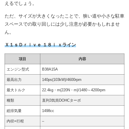
えるでしょう。
ただ、サイズが大きくなったことで、狭い道や小さな駐車
スペースでの取り回しには少し注意が必要かもしれませ
ん。
Ｘ１ｓＤｒｉｖｅ １８ｉ ｘライン
項目
内容
エンジン型式
B38A15A
最高出力
140ps(103kW)/4600rpm
最大トルク
22.4kg・m(220N・m)/1480～4200rpm
種類
直列3気筒DOHCターボ
総排気量
1498cc
内径×行程
–