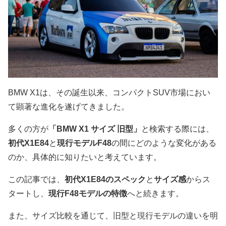
BMW X1は、その誕生以来、コンパクトSUV市場におい
て顕著な進化を遂げてきました。
多くの方が
「BMW X1 サイズ 旧型」
と検索する際には、
初代X1E84
と
現行モデルF48
の間にどのような変化がある
のか、具体的に知りたいと考えています。
この記事では、
初代X1E84のスペック
と
サイズ感
からス
タートし、
現行F48モデルの特徴
へと続きます。
また、サイズ比較を通じて、旧型と現行モデルの違いを明