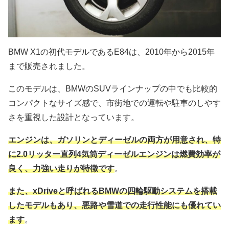
BMW X1の初代モデルであるE84は、2010年から2015年
まで販売されました。
このモデルは、BMWのSUVラインナップの中でも比較的
コンパクトなサイズ感で、市街地での運転や駐車のしやす
さを重視した設計となっています。
エンジンは、ガソリンとディーゼルの両方が用意され、特
に2.0リッター直列4気筒ディーゼルエンジンは燃費効率が
良く、力強い走りが特徴です
。
また、xDriveと呼ばれるBMWの四輪駆動システムを搭載
したモデルもあり、悪路や雪道での走行性能にも優れてい
ます
。