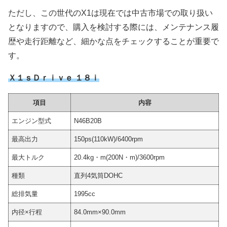
ただし、この世代のX1は現在では中古市場での取り扱い
となりますので、購入を検討する際には、メンテナンス履
歴や走行距離など、細かな点をチェックすることが重要で
す。
Ｘ１ｓＤｒｉｖｅ １８ｉ
項目
内容
エンジン型式
N46B20B
最高出力
150ps(110kW)/6400rpm
最大トルク
20.4kg・m(200N・m)/3600rpm
種類
直列4気筒DOHC
総排気量
1995cc
内径×行程
84.0mm×90.0mm