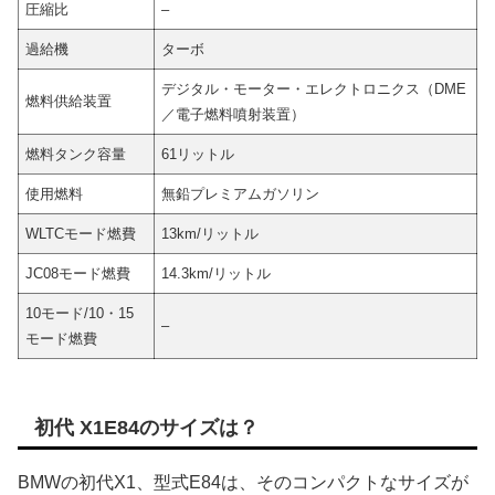
圧縮比
–
過給機
ターボ
デジタル・モーター・エレクトロニクス（DME
燃料供給装置
／電子燃料噴射装置）
燃料タンク容量
61リットル
使用燃料
無鉛プレミアムガソリン
WLTCモード燃費
13km/リットル
JC08モード燃費
14.3km/リットル
10モード/10・15
–
モード燃費
初代 X1E84のサイズは？
BMWの初代X1、型式E84は、そのコンパクトなサイズが