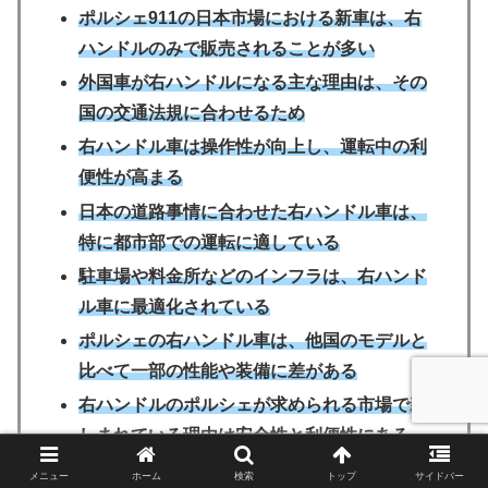
ポルシェ911の日本市場における新車は、右
ハンドルのみで販売されることが多い
外国車が右ハンドルになる主な理由は、その
国の交通法規に合わせるため
右ハンドル車は操作性が向上し、運転中の利
便性が高まる
日本の道路事情に合わせた右ハンドル車は、
特に都市部での運転に適している
駐車場や料金所などのインフラは、右ハンド
ル車に最適化されている
ポルシェの右ハンドル車は、他国のモデルと
比べて一部の性能や装備に差がある
右ハンドルのポルシェが求められる市場で親
しまれている理由は安全性と利便性にある
日本のポルシェディーラーでは、日本市場向
メニュー
ホーム
検索
トップ
サイドバー