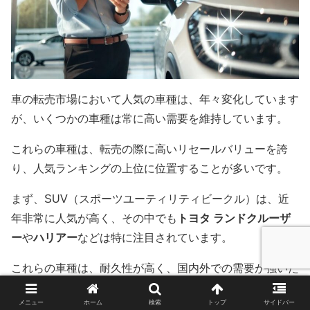
車の転売市場において人気の車種は、年々変化しています
が、いくつかの車種は常に高い需要を維持しています。
これらの車種は、転売の際に高いリセールバリューを誇
り、人気ランキングの上位に位置することが多いです。
まず、SUV（スポーツユーティリティビークル）は、近
年非常に人気が高く、その中でも
トヨタ ランドクルーザ
ー
や
ハリアー
などは特に注目されています。
これらの車種は、耐久性が高く、国内外での需要が強いた
め、転売時に高値が付きやすい傾向にあります。
メニュー
ホーム
検索
トップ
サイドバー