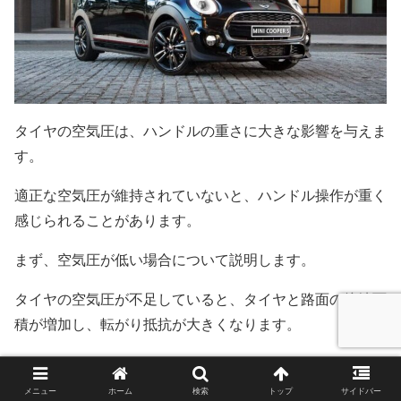
タイヤの空気圧は、ハンドルの重さに大きな影響を与えま
す。
適正な空気圧が維持されていないと、ハンドル操作が重く
感じられることがあります。
まず、空気圧が低い場合について説明します。
タイヤの空気圧が不足していると、タイヤと路面の接地面
積が増加し、転がり抵抗が大きくなります。
これにより、ハンドルを切る際により多くの力が必要とな
り、ハンドルが重く感じられるのです。
メニュー
ホーム
検索
トップ
サイドバー